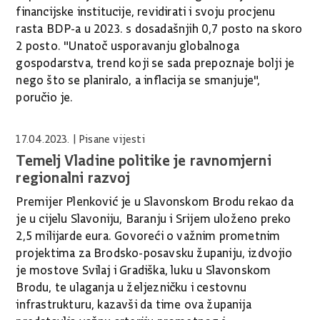
financijske institucije, revidirati i svoju procjenu
rasta BDP-a u 2023. s dosadašnjih 0,7 posto na skoro
2 posto. "Unatoč usporavanju globalnoga
gospodarstva, trend koji se sada prepoznaje bolji je
nego što se planiralo, a inflacija se smanjuje",
poručio je.
17.04.2023.
| Pisane vijesti
Temelj Vladine politike je ravnomjerni
regionalni razvoj
Premijer Plenković je u Slavonskom Brodu rekao da
je u cijelu Slavoniju, Baranju i Srijem uloženo preko
2,5 milijarde eura. Govoreći o važnim prometnim
projektima za Brodsko-posavsku županiju, izdvojio
je mostove Svilaj i Gradiška, luku u Slavonskom
Brodu, te ulaganja u željezničku i cestovnu
infrastrukturu, kazavši da time ova županija