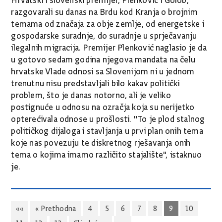
Hrvatski i slovenski premijer, Plenković i Golob,
razgovarali su danas na Brdu kod Kranja o brojnim
temama od značaja za obje zemlje, od energetske i
gospodarske suradnje, do suradnje u sprječavanju
ilegalnih migracija. Premijer Plenković naglasio je da
u gotovo sedam godina njegova mandata na čelu
hrvatske Vlade odnosi sa Slovenijom ni u jednom
trenutnu nisu predstavljali bilo kakav politički
problem, što je danas notorno, ali je veliko
postignuće u odnosu na ozračja koja su nerijetko
opterećivala odnose u prošlosti. "To je plod stalnog
političkog dijaloga i stavljanja u prvi plan onih tema
koje nas povezuju te diskretnog rješavanja onih
tema o kojima imamo različito stajalište", istaknuo
je.
««
« Prethodna
4
5
6
7
8
9
10