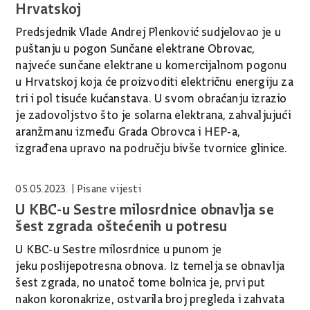
Hrvatskoj
Predsjednik Vlade Andrej Plenković sudjelovao je u
puštanju u pogon Sunčane elektrane Obrovac,
najveće sunčane elektrane u komercijalnom pogonu
u Hrvatskoj koja će proizvoditi električnu energiju za
tri i pol tisuće kućanstava. U svom obraćanju izrazio
je zadovoljstvo što je solarna elektrana, zahvaljujući
aranžmanu između Grada Obrovca i HEP-a,
izgrađena upravo na području bivše tvornice glinice.
05.05.2023.
| Pisane vijesti
U KBC-u Sestre milosrdnice obnavlja se
šest zgrada oštećenih u potresu
U KBC-u Sestre milosrdnice u punom je
jeku poslijepotresna obnova. Iz temelja se obnavlja
šest zgrada, no unatoč tome bolnica je, prvi put
nakon koronakrize, ostvarila broj pregleda i zahvata