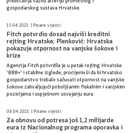
predstavlja važnu arteriju prometnog i
gospodarskog sustava Hrvatske.
15.04.2023.
| Pisane vijesti
Fitch potvrdio dosad najviši kreditni
rejting Hrvatske; Plenković: Hrvatska
pokazuje otpornost na vanjske šokove i
krize
Agencija Fitch potvrdila je u petak rejting Hrvatske
'BBB+' i stabilne izglede, procijenivši da bi hrvatsko
gospodarstvo trebalo sačuvati otpornost na vanjske
šokove zahvaljujući poboljšanim fiskalnim i vanjskim
pozicijama i uspješnom usvajanju eura.
06.04.2023.
| Pisane vijesti
Za obnovu od potresa još 1,2 milijarde
eura iz Nacionalnog programa oporavka i