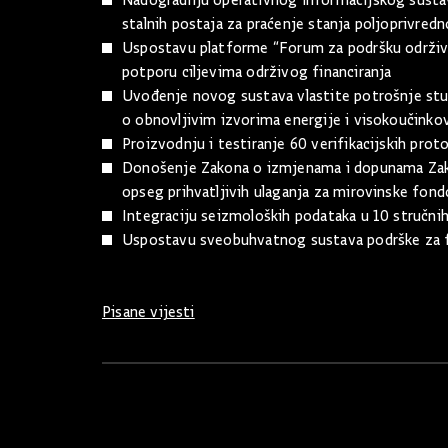
Nadogradnju operativnog informacijskog sustav
stalnih postaja za praćenje stanja poljoprivred
Uspostavu platforme “Forum za podršku održivo
potporu ciljevima održivog financiranja
Uvođenje novog sustava vlastite potrošnje s
o obnovljivim izvorima energije i visokoučinkov
Proizvodnju i testiranje 60 verifikacijskih pr
Donošenje Zakona o izmjenama i dopunama Zak
opseg prihvatljivih ulaganja za mirovinske fon
Integraciju seizmoloških podataka u 10 stručni
Uspostavu sveobuhvatnog sustava podrške za fu
Pisane vijesti