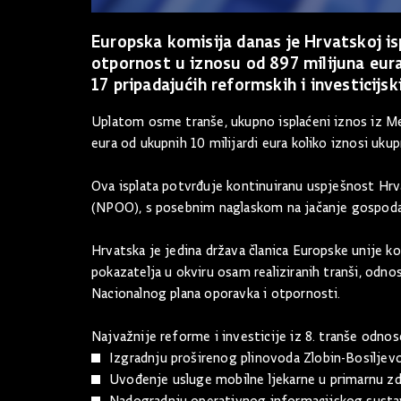
Europska komisija danas je Hrvatskoj is
otpornost u iznosu od 897 milijuna eura
17 pripadajućih reformskih i investicijsk
Uplatom osme tranše, ukupno isplaćeni iznos iz Me
eura od ukupnih 10 milijardi eura koliko iznosi ukup
Ova isplata potvrđuje kontinuiranu uspješnost Hrv
(NPOO), s posebnim naglaskom na jačanje gospodars
Hrvatska je jedina država članica Europske unije 
pokazatelja u okviru osam realiziranih tranši, odnos
Nacionalnog plana oporavka i otpornosti.
Najvažnije reforme i investicije iz 8. tranše odnos
Izgradnju proširenog plinovoda Zlobin-Bosiljev
Uvođenje usluge mobilne ljekarne u primarnu zdr