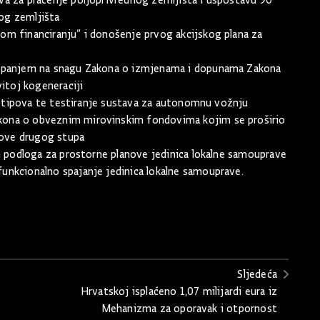
a za praćenje poljoprivrednog zemljišta i uspostavu 90
nog zemljišta
m financiranju” i donošenje prvog akcijskog plana za
tupanjem na snagu Zakona o izmjenama i dopunama Zakona
itoj kogeneraciji
ototipova te testiranje sustava za autonomnu vožnju
ona o obveznim mirovinskim fondovima kojim se proširio
dove drugog stupa
h podloga za prostorne planove jedinica lokalne samouprave
nkcionalno spajanje jedinica lokalne samouprave.
Sljedeća
Hrvatskoj isplaćeno 1,07 milijardi eura iz
Mehanizma za oporavak i otpornost