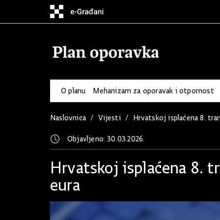
O planu
Mehanizam za oporavak i otpornost
Naslovnica
Vijesti
Hrvatskoj isplaćena 8. tra
Objavljeno: 30.03.2026.
Hrvatskoj isplaćena 8. t
eura