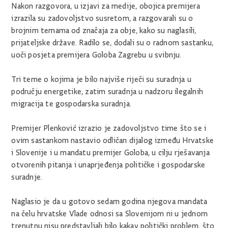
Nakon razgovora, u izjavi za medije, obojica premijera
izrazila su zadovoljstvo susretom, a razgovarali su o
brojnim temama od značaja za obje, kako su naglasili,
prijateljske države. Radilo se, dodali su o radnom sastanku,
uoči posjeta premijera Goloba Zagrebu u svibnju.
Tri teme o kojima je bilo najviše riječi su suradnja u
području energetike, zatim suradnja u nadzoru ilegalnih
migracija te gospodarska suradnja.
Premijer Plenković izrazio je zadovoljstvo time što se i
ovim sastankom nastavio odličan dijalog između Hrvatske
i Slovenije i u mandatu premijer Goloba, u cilju rješavanja
otvorenih pitanja i unaprjeđenja političke i gospodarske
suradnje.
Naglasio je da u gotovo sedam godina njegova mandata
na čelu hrvatske Vlade odnosi sa Slovenijom ni u jednom
trenutnu nisu predstavljali bilo kakav politički problem, što