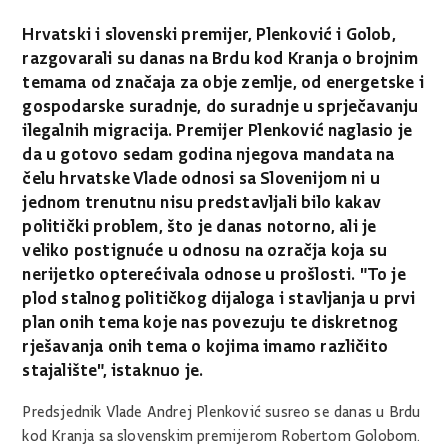
Hrvatski i slovenski premijer, Plenković i Golob,
razgovarali su danas na Brdu kod Kranja o brojnim
temama od značaja za obje zemlje, od energetske i
gospodarske suradnje, do suradnje u sprječavanju
ilegalnih migracija. Premijer Plenković naglasio je
da u gotovo sedam godina njegova mandata na
čelu hrvatske Vlade odnosi sa Slovenijom ni u
jednom trenutnu nisu predstavljali bilo kakav
politički problem, što je danas notorno, ali je
veliko postignuće u odnosu na ozračja koja su
nerijetko opterećivala odnose u prošlosti. "To je
plod stalnog političkog dijaloga i stavljanja u prvi
plan onih tema koje nas povezuju te diskretnog
rješavanja onih tema o kojima imamo različito
stajalište", istaknuo je.
Predsjednik Vlade Andrej Plenković susreo se danas u Brdu
kod Kranja sa slovenskim premijerom Robertom Golobom.