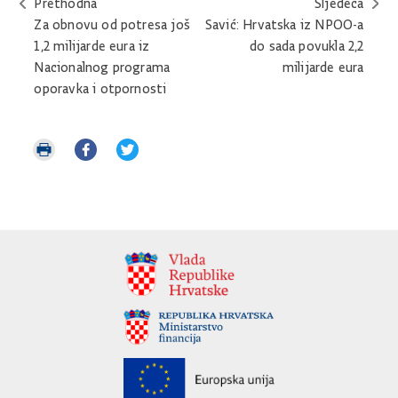
Prethodna
Sljedeća
Za obnovu od potresa još
Savić: Hrvatska iz NPOO-a
1,2 milijarde eura iz
do sada povukla 2,2
Nacionalnog programa
milijarde eura
oporavka i otpornosti
Ispiši
Podijeli
Podijeli
stranicu
na
na
Facebooku
Twitteru