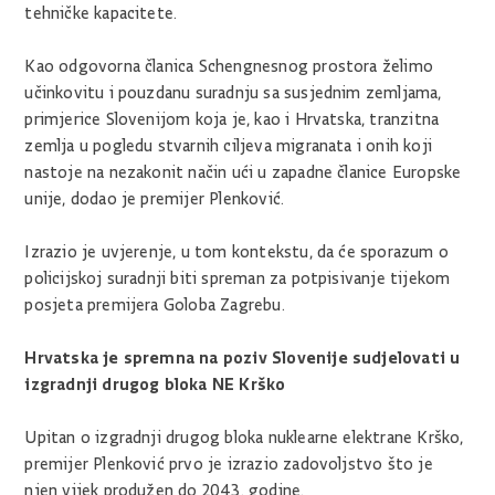
tehničke kapacitete.
Kao odgovorna članica Schengnesnog prostora želimo
učinkovitu i pouzdanu suradnju sa susjednim zemljama,
primjerice Slovenijom koja je, kao i Hrvatska, tranzitna
zemlja u pogledu stvarnih ciljeva migranata i onih koji
nastoje na nezakonit način ući u zapadne članice Europske
unije, dodao je premijer Plenković.
Izrazio je uvjerenje, u tom kontekstu, da će sporazum o
policijskoj suradnji biti spreman za potpisivanje tijekom
posjeta premijera Goloba Zagrebu.
Hrvatska je spremna na poziv Slovenije sudjelovati u
izgradnji drugog bloka NE Krško
Upitan o izgradnji drugog bloka nuklearne elektrane Krško,
premijer Plenković prvo je izrazio zadovoljstvo što je
njen vijek produžen do 2043. godine.