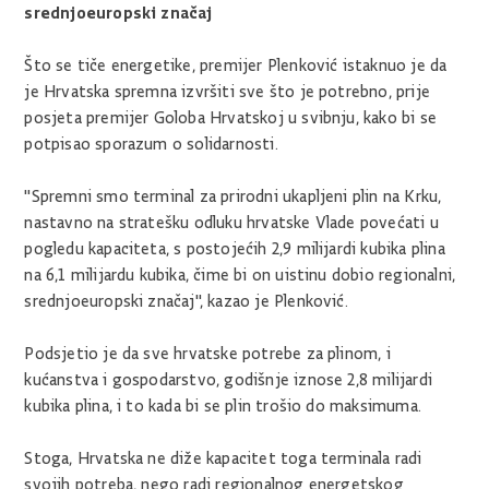
srednjoeuropski značaj
Što se tiče energetike, premijer Plenković istaknuo je da
je Hrvatska spremna izvršiti sve što je potrebno, prije
posjeta premijer Goloba Hrvatskoj u svibnju, kako bi se
potpisao sporazum o solidarnosti.
"Spremni smo terminal za prirodni ukapljeni plin na Krku,
nastavno na stratešku odluku hrvatske Vlade povećati u
pogledu kapaciteta, s postojećih 2,9 milijardi kubika plina
na 6,1 milijardu kubika, čime bi on uistinu dobio regionalni,
srednjoeuropski značaj", kazao je Plenković.
Podsjetio je da sve hrvatske potrebe za plinom, i
kućanstva i gospodarstvo, godišnje iznose 2,8 milijardi
kubika plina, i to kada bi se plin trošio do maksimuma.
Stoga, Hrvatska ne diže kapacitet toga terminala radi
svojih potreba, nego radi regionalnog energetskog