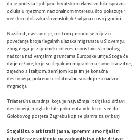
da je podrška Ljubljane hrvatskom članstvu bila ispravna
odluka u njezinom nacionalnom interesu, što pokazuje i
veći broj dolazaka slovenskih državljana u ovoj godini.
Nažalost, nastavio je, u istom periodu se bilježi i
povećanje broja ilegalnih ulazaka migranata u Sloveniju,
zbog čega je zajednički interes uspostava što boljeg
nadzora nad vanjskim granicama Europske unije.Stoga će
dvije države, koje su ilegalnim migrantima samo tranzitne,
zajedno s Italijom, zemljom koja im je konačna
destinacija, pokrenuti trilateralnu suradnju za nadzor
migracija.
Trilateralna suradnja, koja je najvažnija Italiji kao državi
destinaciji, mogla bi biti pokrenuta vrlo brzo, već do
Golobovog posjeta Zagrebu koji se planira za svibanj.
Stajališta o arbitraži jasna, spremni smo riješiti
pitanje razgraničenja na zadovoljstvo obje države