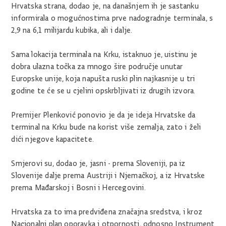
Hrvatska strana, dodao je, na današnjem ih je sastanku
informirala o mogućnostima prve nadogradnje terminala, s
2,9 na 6,1 milijardu kubika, ali i dalje.
Sama lokacija terminala na Krku, istaknuo je, uistinu je
dobra ulazna točka za mnogo šire područje unutar
Europske unije, koja napušta ruski plin najkasnije u tri
godine te će se u cjelini opskrbljivati iz drugih izvora.
Premijer Plenković ponovio je da je ideja Hrvatske da
terminal na Krku bude na korist više zemalja, zato i želi
dići njegove kapacitete.
Smjerovi su, dodao je, jasni - prema Sloveniji, pa iz
Slovenije dalje prema Austriji i Njemačkoj, a iz Hrvatske
prema Mađarskoj i Bosni i Hercegovini.
Hrvatska za to ima predviđena značajna sredstva, i kroz
Nacionalni plan oporavka i otpornosti, odnosno Instrument