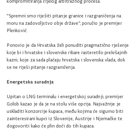
kompromitiranja cijelog arbitražnog procesa.
"Spremni smo riješiti pitanje granice i razgraničenja na
moru na zadovoljstvo obje države", poručio je premijer
Plenković.
Ponovio je da Hrvatska želi ponuditi pragmatično rješenje
koje bi i hrvatske i slovenske ribare rasteretilo prekršajnih
kazni, koje za sada plaćaju hrvatska i slovenska vlada, dok
se ne riješi pitanje razgraničenja.
Energetska suradnja
Upitan o LNG terminalu i energetskoj suradnji, premijer
Golob kazao je da je na stolu više opcija. Najvažnije je
uskladiti konzorcije kupaca, među kojima će sigurno biti
zainteresirani kupci iz Slovenije, Austrije i Njemačke te
dogovoriti kako će plin doći do tih kupaca.