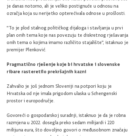
je danas notorno, ali je veliko postignuće u odnosu na
ozračja koja su nerijetko opterećivala odnose u prošlosti.
"To je plod stalnog političkog dijaloga i stavljanja u prvi
plan onih tema koje nas povezuju te diskretnog rješavanja
onih tema o kojima imamo različito stajalište", istaknuo je
premijer Plenković.
Pragmatično rješenje koje bi hrvatske i slovenske
ribare rasteretilo prekršajnih kazni
Zahvalio je još jednom Sloveniji na potpori koju je
Hrvatska od nje imala prigodom ulaska u Schengenski
prostor i europodručje.
Govoreći o gospodarskoj suradnji, istaknuo je da je robna
razmjena u 2022. dosegla preko sedam milijardi i 220
milijuna eura, što dovoljno govori o međusobnom značaju