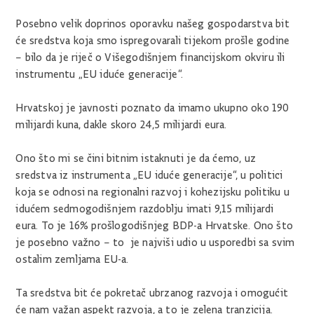
Posebno velik doprinos oporavku našeg gospodarstva bit
će sredstva koja smo ispregovarali tijekom prošle godine
– bilo da je riječ o Višegodišnjem financijskom okviru ili
instrumentu „EU iduće generacije“.
Hrvatskoj je javnosti poznato da imamo ukupno oko 190
milijardi kuna, dakle skoro 24,5 milijardi eura.
Ono što mi se čini bitnim istaknuti je da ćemo, uz
sredstva iz instrumenta „EU iduće generacije“, u politici
koja se odnosi na regionalni razvoj i kohezijsku politiku u
idućem sedmogodišnjem razdoblju imati 9,15 milijardi
eura. To je 16% prošlogodišnjeg BDP-a Hrvatske. Ono što
je posebno važno – to je najviši udio u usporedbi sa svim
ostalim zemljama EU-a.
Ta sredstva bit će pokretač ubrzanog razvoja i omogućit
će nam važan aspekt razvoja, a to je zelena tranzicija.