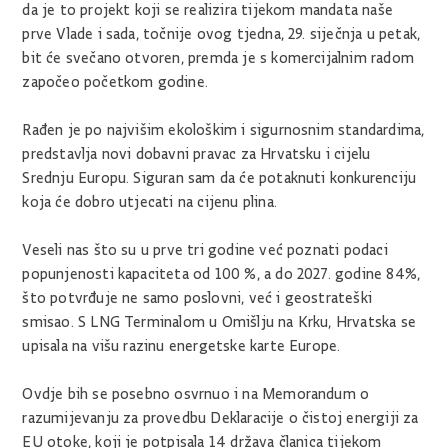
da je to projekt koji se realizira tijekom mandata naše
prve Vlade i sada, točnije ovog tjedna, 29. siječnja u petak,
bit će svečano otvoren, premda je s komercijalnim radom
započeo početkom godine.
Rađen je po najvišim ekološkim i sigurnosnim standardima,
predstavlja novi dobavni pravac za Hrvatsku i cijelu
Srednju Europu. Siguran sam da će potaknuti konkurenciju
koja će dobro utjecati na cijenu plina.
Veseli nas što su u prve tri godine već poznati podaci
popunjenosti kapaciteta od 100 %, a do 2027. godine 84%,
što potvrđuje ne samo poslovni, već i geostrateški
smisao. S LNG Terminalom u Omišlju na Krku, Hrvatska se
upisala na višu razinu energetske karte Europe.
Ovdje bih se posebno osvrnuo i na Memorandum o
razumijevanju za provedbu Deklaracije o čistoj energiji za
EU otoke, koji je potpisala 14 država članica tijekom