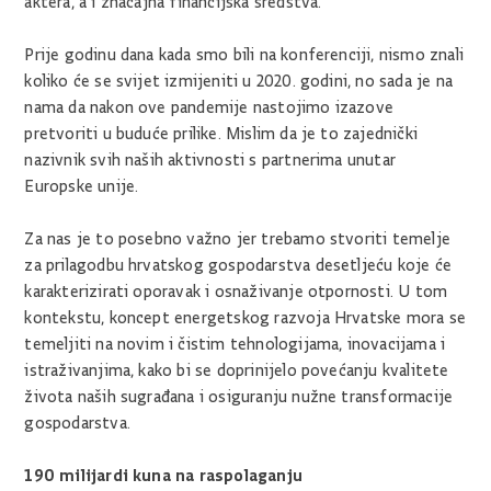
aktera, a i značajna financijska sredstva.
Prije godinu dana kada smo bili na konferenciji, nismo znali
koliko će se svijet izmijeniti u 2020. godini, no sada je na
nama da nakon ove pandemije nastojimo izazove
pretvoriti u buduće prilike. Mislim da je to zajednički
nazivnik svih naših aktivnosti s partnerima unutar
Europske unije.
Za nas je to posebno važno jer trebamo stvoriti temelje
za prilagodbu hrvatskog gospodarstva desetljeću koje će
karakterizirati oporavak i osnaživanje otpornosti. U tom
kontekstu, koncept energetskog razvoja Hrvatske mora se
temeljiti na novim i čistim tehnologijama, inovacijama i
istraživanjima, kako bi se doprinijelo povećanju kvalitete
života naših sugrađana i osiguranju nužne transformacije
gospodarstva.
190 milijardi kuna na raspolaganju