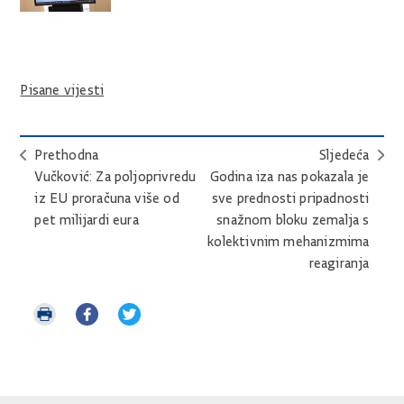
Pisane vijesti
Prethodna
Sljedeća
Vučković: Za poljoprivredu
Godina iza nas pokazala je
iz EU proračuna više od
sve prednosti pripadnosti
pet milijardi eura
snažnom bloku zemalja s
kolektivnim mehanizmima
reagiranja
Ispiši
Podijeli
Podijeli
stranicu
na
na
Facebooku
Twitteru