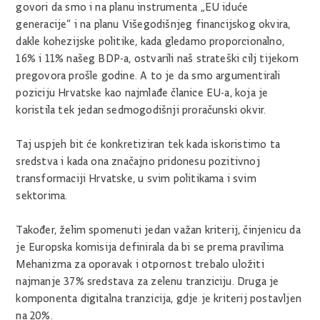
govori da smo i na planu instrumenta „EU iduće
generacije“ i na planu Višegodišnjeg financijskog okvira,
dakle kohezijske politike, kada gledamo proporcionalno,
16% i 11% našeg BDP-a, ostvarili naš strateški cilj tijekom
pregovora prošle godine. A to je da smo argumentirali
poziciju Hrvatske kao najmlađe članice EU-a, koja je
koristila tek jedan sedmogodišnji proračunski okvir.
Taj uspjeh bit će konkretiziran tek kada iskoristimo ta
sredstva i kada ona značajno pridonesu pozitivnoj
transformaciji Hrvatske, u svim politikama i svim
sektorima.
Također, želim spomenuti jedan važan kriterij, činjenicu da
je Europska komisija definirala da bi se prema pravilima
Mehanizma za oporavak i otpornost trebalo uložiti
najmanje 37% sredstava za zelenu tranziciju. Druga je
komponenta digitalna tranzicija, gdje je kriterij postavljen
na 20%.