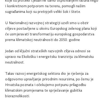
koje su protekli tjedan ne samo otpisivanjem računa nego
i konkretnom potporom na terenu, pomogli našim
sugrađanima koji su pretrpjeli veliki šok i štete.
U Nacionalnoj razvojnoj strategiji uzeli smo u obzir
ciljeve postavljene u okviru Europskog zelenog plana koji
će usmjeravati transformaciju europskog gospodarstva
prema klimatskoj neutralnosti do 2050. godine
Jedan od ključni strateških razvojnih ciljeva odnosi se
upravo na Ekološku i energetsku tranziciju za klimatsku
neutralnost.
Takav razvoj energetskog sektora dio je rješenja za
odgovorno upravljanje prirodnim resursima, po čemu je
Hrvatska poznata i očekujemo potpunu prilagodbu
klimatskim promjenama te sprječavanje gubitka
bioraznolikosti.