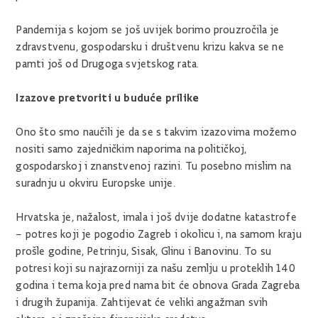
Pandemija s kojom se još uvijek borimo prouzročila je
zdravstvenu, gospodarsku i društvenu krizu kakva se ne
pamti još od Drugoga svjetskog rata.
Izazove pretvoriti u buduće prilike
Ono što smo naučili je da se s takvim izazovima možemo
nositi samo zajedničkim naporima na političkoj,
gospodarskoj i znanstvenoj razini. Tu posebno mislim na
suradnju u okviru Europske unije.
Hrvatska je, nažalost, imala i još dvije dodatne katastrofe
– potres koji je pogodio Zagreb i okolicu i, na samom kraju
prošle godine, Petrinju, Sisak, Glinu i Banovinu. To su
potresi koji su najrazorniji za našu zemlju u proteklih 140
godina i tema koja pred nama bit će obnova Grada Zagreba
i drugih županija. Zahtijevat će veliki angažman svih