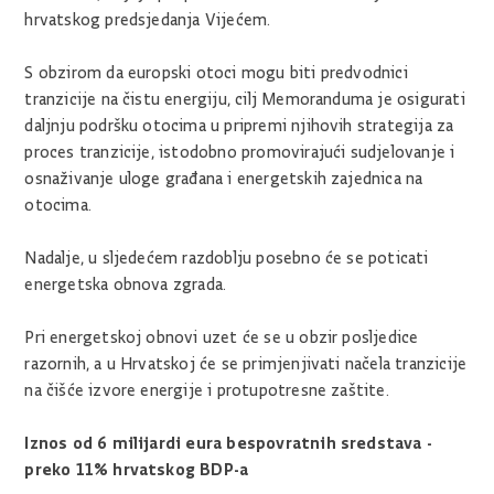
hrvatskog predsjedanja Vijećem.
S obzirom da europski otoci mogu biti predvodnici
tranzicije na čistu energiju, cilj Memoranduma je osigurati
daljnju podršku otocima u pripremi njihovih strategija za
proces tranzicije, istodobno promovirajući sudjelovanje i
osnaživanje uloge građana i energetskih zajednica na
otocima.
Nadalje, u sljedećem razdoblju posebno će se poticati
energetska obnova zgrada.
Pri energetskoj obnovi uzet će se u obzir posljedice
razornih, a u Hrvatskoj će se primjenjivati načela tranzicije
na čišće izvore energije i protupotresne zaštite.
Iznos od 6 milijardi eura bespovratnih sredstava -
preko 11% hrvatskog BDP-a