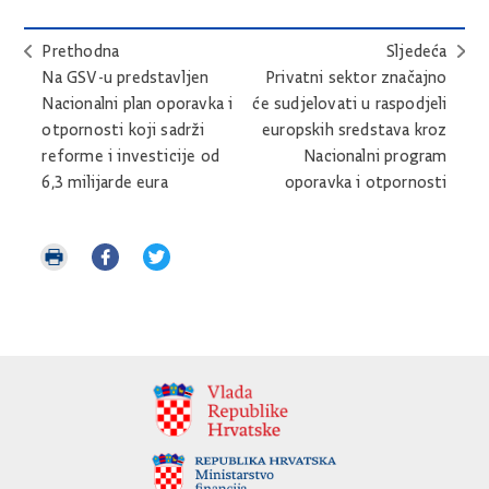
Prethodna
Sljedeća
Na GSV-u predstavljen
Privatni sektor značajno
Nacionalni plan oporavka i
će sudjelovati u raspodjeli
otpornosti koji sadrži
europskih sredstava kroz
reforme i investicije od
Nacionalni program
6,3 milijarde eura
oporavka i otpornosti
Ispiši
Podijeli
Podijeli
stranicu
na
na
Facebooku
Twitteru