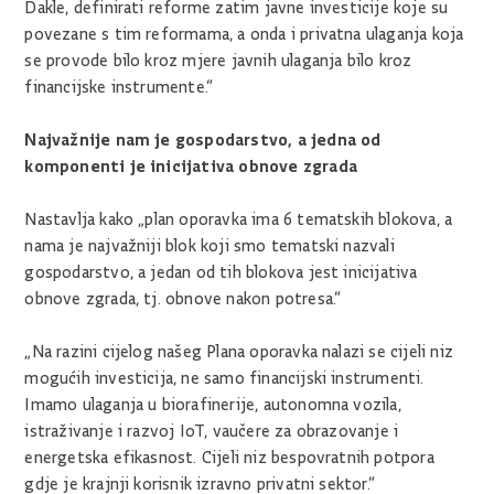
Dakle, definirati reforme zatim javne investicije koje su
povezane s tim reformama, a onda i privatna ulaganja koja
se provode bilo kroz mjere javnih ulaganja bilo kroz
financijske instrumente.“
Najvažnije nam je gospodarstvo, a jedna od
komponenti je inicijativa obnove zgrada
Nastavlja kako „plan oporavka ima 6 tematskih blokova, a
nama je najvažniji blok koji smo tematski nazvali
gospodarstvo, a jedan od tih blokova jest inicijativa
obnove zgrada, tj. obnove nakon potresa.“
„Na razini cijelog našeg Plana oporavka nalazi se cijeli niz
mogućih investicija, ne samo financijski instrumenti.
Imamo ulaganja u biorafinerije, autonomna vozila,
istraživanje i razvoj IoT, vaučere za obrazovanje i
energetska efikasnost. Cijeli niz bespovratnih potpora
gdje je krajnji korisnik izravno privatni sektor.“