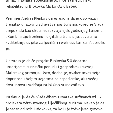
Brnjac i ravnatelj Specijalne bolnice za medicinsku
rehabilitaciju Biokovka Marko Ožić Bebek.
Premijer Andrej Plenković naglasio je da je ovo važan
trenutak u razvoju zdravstvenog turizma, kojeg je Vlada
prepoznala kao okosnicu razvoja cjelogodišnjeg turizma.
„Kombinirajući zelenu i digitalnu tranziciju, stvaramo
kvalitetnije uvjete za lječilišni i wellness turizam“, poručio
je.
Ustvrdio je da će projekt Biokovka 5.0 dodatno
unaprijediti turističku ponudu i gospodarski razvoj
Makarskog primorja. Usto, dodao je, ovakve investicije
doprinose i boljim uvjetima za zaposlenike, ali i većoj
dostupnosti sadržaja za lokalno stanovništvo.
Istaknuo je da će Vlada diljem Hrvatske sufinancirati 13
projekata zdravstvenog i lječilišnog turizma. Naveo je da
je jedan od njih i Biokovka, za koju je izdvojeno gotovo