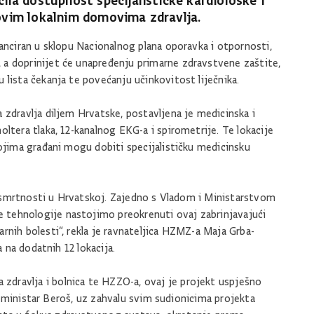
ila dostupnost specijalističke kardiološke i
hovim lokalnim domovima zdravlja.
nanciran u sklopu Nacionalnog plana oporavka i otpornosti,
a doprinijet će unapređenju primarne zdravstvene zaštite,
 lista čekanja te povećanju učinkovitost liječnika.
 zdravlja diljem Hrvatske, postavljena je medicinska i
ltera tlaka, 12-kanalnog EKG-a i spirometrije. Te lokacije
kojima građani mogu dobiti specijalističku medicinsku
 i smrtnosti u Hrvatskoj. Zajedno s Vladom i Ministarstvom
tehnologije nastojimo preokrenuti ovaj zabrinjavajući
rnih bolesti“, rekla je ravnateljica HZMZ-a Maja Grba-
a na dodatnih 12 lokacija.
dravlja i bolnica te HZZO-a, ovaj je projekt uspješno
 je ministar Beroš, uz zahvalu svim sudionicima projekta