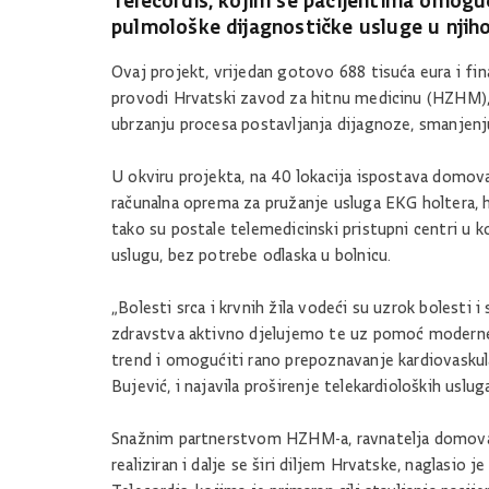
Telecordis, kojim se pacijentima omoguć
pulmološke dijagnostičke usluge u nji
Ovaj projekt, vrijedan gotovo 688 tisuća eura i fi
provodi Hrvatski zavod za hitnu medicinu (HZHM), 
ubrzanju procesa postavljanja dijagnoze, smanjenju
U okviru projekta, na 40 lokacija ispostava domova
računalna oprema za pružanje usluga EKG holtera, ho
tako su postale telemedicinski pristupni centri u 
uslugu, bez potrebe odlaska u bolnicu.
„Bolesti srca i krvnih žila vodeći su uzrok bolesti
zdravstva aktivno djelujemo te uz pomoć moderne 
trend i omogućiti rano prepoznavanje kardiovaskula
Bujević, i najavila proširenje telekardioloških uslug
Snažnim partnerstvom HZHM-a, ravnatelja domova z
realiziran i dalje se širi diljem Hrvatske, naglasio