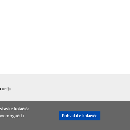
ostavke kolačića
Prihvatite kolačiće
 onemogućiti