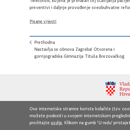
Telecordis, kojima je primaran cilj stavljanja pac
preventivi i daljnje provođenje sveobuhvatne refo
Pisane vijesti
Prethodna
Nastavlja se obnova Zagreba! Otvorena i
gornjogradska Gimnazija Tituša Brezovačkog
Ove internetske stranice koriste kolačiće (tzv. coo
možete podesiti u svojem internetskom pregledniku
pročitajte
ovdje
. Klikom na gumb 'U redu' pristajet