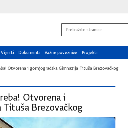
Vijesti
Dokumenti
Važne poveznice
Projekti
eba! Otvorena i gornjogradska Gimnazija Tituša Brezovačkog
reba! Otvorena i
a Tituša Brezovačkog