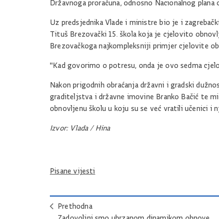
Državnoga proračuna, odnosno Nacionalnog plana 
Uz predsjednika Vlade i ministre bio je i zagrebač
Tituš Brezovački 15. škola koja je cjelovito obnovl
Brezovačkoga najkompleksniji primjer cjelovite o
"Kad govorimo o potresu, onda je ovo sedma cjelov
Nakon prigodnih obraćanja državni i gradski dužnos
graditeljstva i državne imovine Branko Bačić te mi
obnovljenu školu u koju su se već vratili učenici i n
Izvor: Vlada / Hina
Pisane vijesti
Prethodna
Zadovoljni smo ubrzanom dinamikom obnove