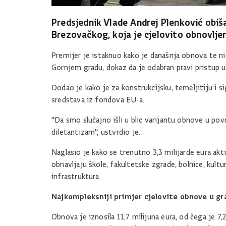
Predsjednik Vlade Andrej Plenković obi
Brezovačkog, koja je cjelovito obnovlj
Premijer je istaknuo kako je današnja obnova te ni
Gornjem gradu, dokaz da je odabran pravi pristup u
Dodao je kako je za konstrukcijsku, temeljitiju i
sredstava iz fondova EU-a.
"Da smo slučajno išli u blic varijantu obnove u povr
diletantizam", ustvrdio je.
Naglasio je kako se trenutno 3,3 milijarde eura ak
obnavljaju škole, fakultetske zgrade, bolnice, kult
infrastruktura.
Najkompleksniji primjer cjelovite obnove u g
Obnova je iznosila 11,7 milijuna eura, od čega je 7,