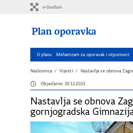
O planu
Mehanizam za oporavak i otpornost
Naslovnica
Vijesti
Nastavlja se obnova Zagr
Objavljeno: 20.12.2023.
Nastavlja se obnova Zag
gornjogradska Gimnazij