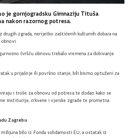
šao je gornjogradsku Gimnaziju Tituša
ena nakon razornog potresa.
z drugih zgrada, nerijetko zaštićenih kulturnih dobara na
 obnovi.
 sigurnosno čvršću obnovu trebalo vremena za dobivanje
atak u prijašnje ili površno stanje, bili bismo optuženi za
tiviraju i troše za obnovu od potresa te dodao kako se
urne institucije, crkvene i vjerske zgrade te prometna
radu Zagrebu
2 milijuna bilo iz Fonda solidarnosti EU, a ostatak iz