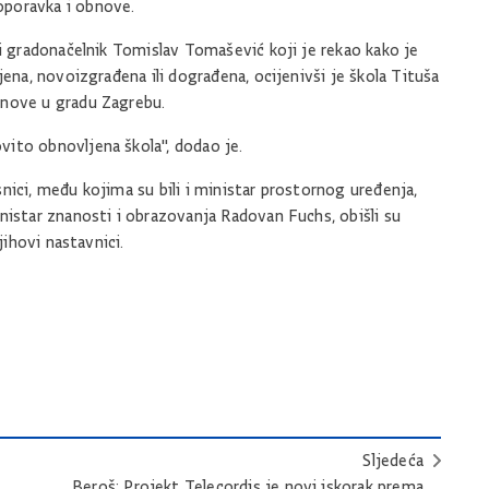
oporavka i obnove.
ki gradonačelnik Tomislav Tomašević koji je rekao kako je
jena, novoizgrađena ili dograđena, ocijenivši je škola Tituša
bnove u gradu Zagrebu.
ito obnovljena škola", dodao je.
nici, među kojima su bili i ministar prostornog uređenja,
nistar znanosti i obrazovanja Radovan Fuchs, obišli su
jihovi nastavnici.
Sljedeća
Beroš: Projekt Telecordis je novi iskorak prema