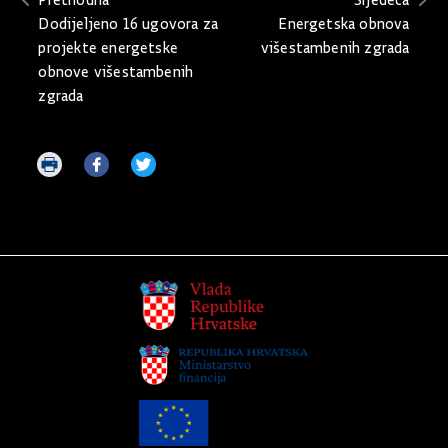
Dodijeljeno 16 ugovora za
Energetska obnova
projekte energetske
višestambenih zgrada
obnove višestambenih
zgrada
Ispiši
Podijeli
Podijeli
stranicu
na
na
Facebooku
Twitteru