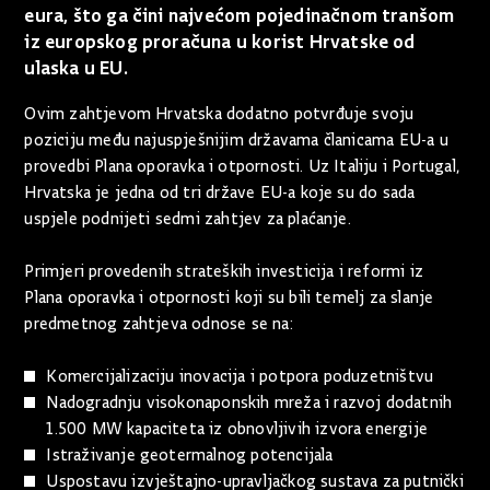
eura, što ga čini najvećom pojedinačnom tranšom
iz europskog proračuna u korist Hrvatske od
ulaska u EU.
Ovim zahtjevom Hrvatska dodatno potvrđuje svoju
poziciju među najuspješnijim državama članicama EU-a u
provedbi Plana oporavka i otpornosti. Uz Italiju i Portugal,
Hrvatska je jedna od tri države EU-a koje su do sada
uspjele podnijeti sedmi zahtjev za plaćanje.
Primjeri provedenih strateških investicija i reformi iz
Plana oporavka i otpornosti koji su bili temelj za slanje
predmetnog zahtjeva odnose se na:
Komercijalizaciju inovacija i potpora poduzetništvu
Nadogradnju visokonaponskih mreža i razvoj dodatnih
1.500 MW kapaciteta iz obnovljivih izvora energije
Istraživanje geotermalnog potencijala
Uspostavu izvještajno-upravljačkog sustava za putnički